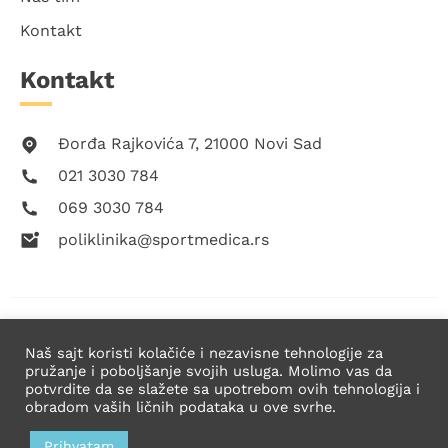
Kontakt
Kontakt
Đorđa Rajkovića 7, 21000 Novi Sad
021 3030 784
069 3030 784
poliklinika@sportmedica.rs
Copyright © 2021 Sport Medica. Sva prava zadržana.
Naš sajt koristi kolačiće i nezavisne tehnologije za
pružanje i poboljšanje svojih usluga. Molimo vas da
potvrdite da se slažete sa upotrebom ovih tehnologija i
obradom vaših ličnih podataka u ove svrhe.
Prihvatam